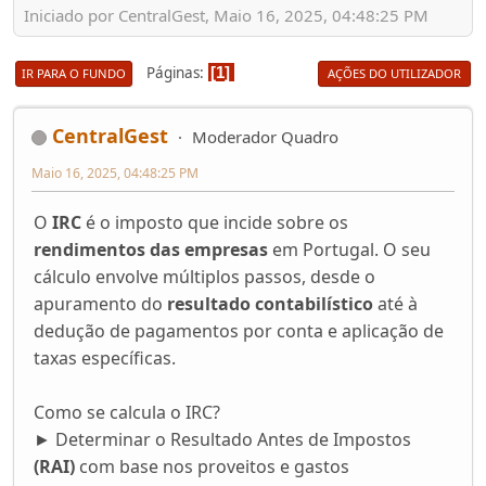
Iniciado por CentralGest, Maio 16, 2025, 04:48:25 PM
Páginas
1
IR PARA O FUNDO
AÇÕES DO UTILIZADOR
CentralGest
Moderador Quadro
Maio 16, 2025, 04:48:25 PM
O
IRC
é o imposto que incide sobre os
rendimentos das empresas
em Portugal. O seu
cálculo envolve múltiplos passos, desde o
apuramento do
resultado contabilístico
até à
dedução de pagamentos por conta e aplicação de
taxas específicas.
Como se calcula o IRC?
► Determinar o Resultado Antes de Impostos
(RAI)
com base nos proveitos e gastos