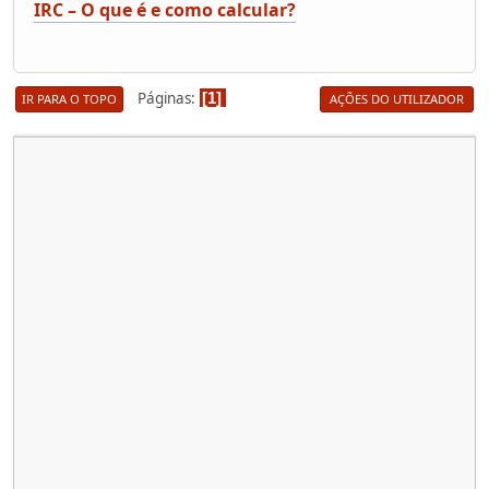
IRC – O que é e como calcular?
Páginas
1
IR PARA O TOPO
AÇÕES DO UTILIZADOR