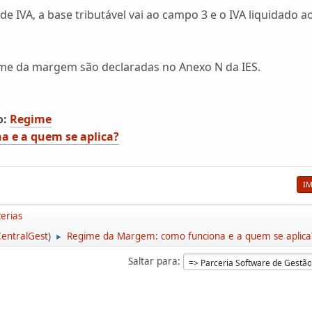
e IVA, a base tributável vai ao campo 3 e o IVA liquidado a
me da margem são declaradas no Anexo N da IES.
o:
Regime
 e a quem se aplica?
I
erias
entralGest
)
Regime da Margem: como funciona e a quem se aplica
►
Saltar para