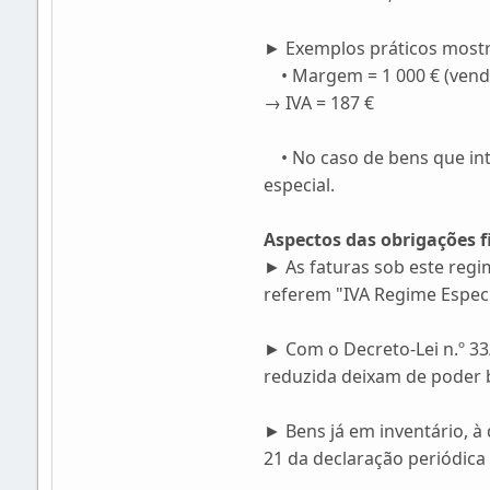
► Exemplos práticos most
• Margem = 1 000 € (venda 
→ IVA = 187 €
• No caso de bens que int
especial.
Aspectos das obrigações fi
► As faturas sob este reg
referem "IVA Regime Especi
► Com o Decreto-Lei n.º 33
reduzida deixam de poder 
► Bens já em inventário, à
21 da declaração periódica (