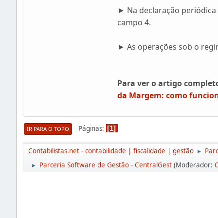
► Na declaração periódica d
campo 4.
► As operações sob o regi
Para ver o artigo complet
da Margem: como funciona
Páginas
1
IR PARA O TOPO
Contabilistas.net - contabilidade | fiscalidade | gestão
Parc
►
Parceria Software de Gestão - CentralGest
(Moderador:
C
►