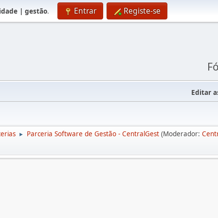
Entrar
Registe-se
lidade | gestão
.
Fó
Editar a
erias
Parceria Software de Gestão - CentralGest
(Moderador:
Cent
►