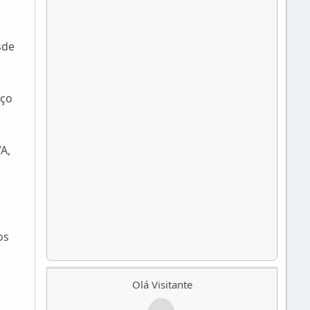
sde
eço
A,
os
Olá Visitante