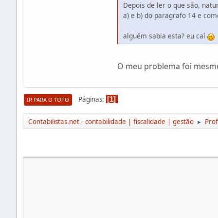
Depois de ler o que são, natu
a) e b) do paragrafo 14 e co
alguém sabia esta? eu caí
O meu problema foi mesmo 
Páginas
1
IR PARA O TOPO
Contabilistas.net - contabilidade | fiscalidade | gestão
Prof
►