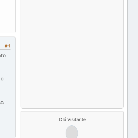
#1
nto
do
es
Olá Visitante