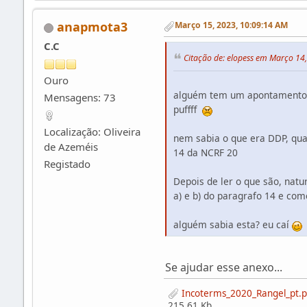
anapmota3
Março 15, 2023, 10:09:14 AM
C.C
Citação de: elopess em Março 14
Ouro
alguém tem um apontamento 
Mensagens: 73
puffff
Localização: Oliveira
nem sabia o que era DDP, qua
de Azeméis
14 da NCRF 20
Registado
Depois de ler o que são, natu
a) e b) do paragrafo 14 e co
alguém sabia esta? eu caí
Se ajudar esse anexo...
Incoterms_2020_Rangel_pt.p
215.61 Kb