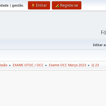
Entrar
Registe-se
lidade | gestão
.
Fó
Editar a
issão
EXAME OTOC / OCC
Exame OCC Março 2023
Q 23
►
►
►