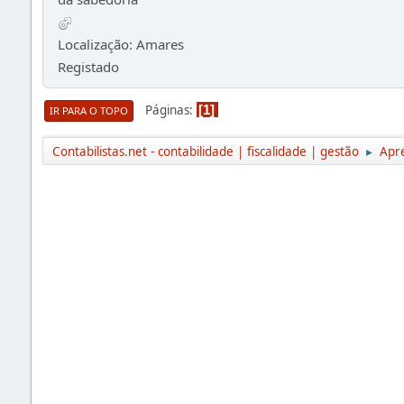
Localização: Amares
Registado
Páginas
1
IR PARA O TOPO
Contabilistas.net - contabilidade | fiscalidade | gestão
Apr
►