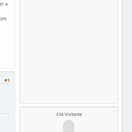
er a
com
#1
Olá Visitante