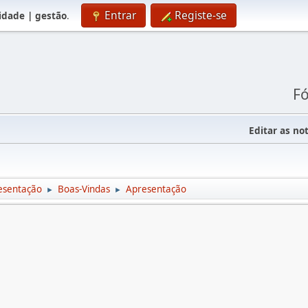
Entrar
Registe-se
lidade | gestão
.
Fó
Editar as not
esentação
Boas-Vindas
Apresentação
►
►