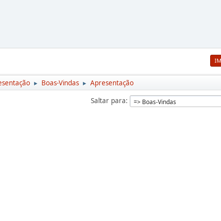
I
esentação
Boas-Vindas
Apresentação
►
►
Saltar para