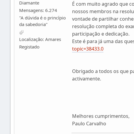
Diamante
É com muito agrado que c
Mensagens: 6.274
nossos membros na resoluç
"A dúvida é o princípio
vontade de partilhar conhec
da sabedoria"
resolução completa do exam
participação e dedicação.
Localização: Amares
Este é para já uma das que
Registado
topic=38433.0
Obrigado a todos os que pa
activamente.
Melhores cumprimentos,
Paulo Carvalho