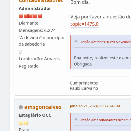
Contabilistas.net
Bom dia,
Administrador
Veja por favor a questão d
Diamante
topic=1475.0
Mensagens: 6.274
"A dúvida é o princípio
Citação de: jocas10 em Novembr
da sabedoria"
Boa noite, realizei este exam
Localização: Amares
Obrigada
Registado
Cumprimentos
Paulo Carvalho
amsgoncalves
Janeiro 21, 2024, 03:27:24 PM
Estagiário OCC
Citação de: Contabilistas.net e
Prata