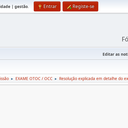
Entrar
Registe-se
lidade | gestão
.
Fó
Editar as not
issão
EXAME OTOC / OCC
Resolução explicada em detalhe do
►
►