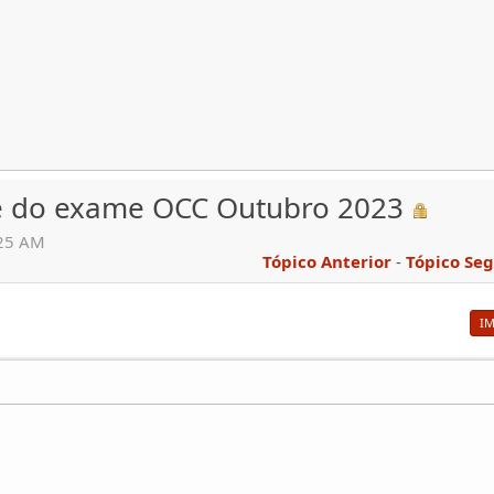
he do exame OCC Outubro 2023
:25 AM
Tópico Anterior
-
Tópico Se
I