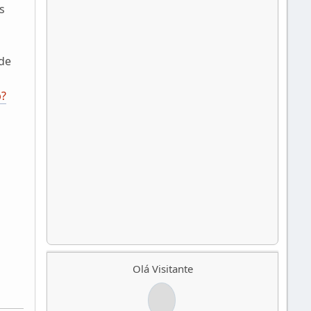
s
de
p?
Olá Visitante