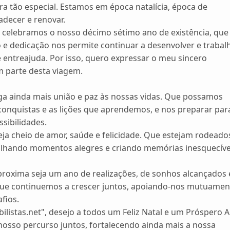
ra tão especial. Estamos em época natalícia, época de
radecer e renovar.
o, celebramos o nosso décimo sétimo ano de existência, que
o e dedicação nos permite continuar a desenvolver e trabal
e entreajuda. Por isso, quero expressar o meu sincero
 parte desta viagem.
aga ainda mais união e paz às nossas vidas. Que possamos
onquistas e as lições que aprendemos, e nos preparar par
sibilidades.
eja cheio de amor, saúde e felicidade. Que estejam rodeado
tilhando momentos alegres e criando memórias inesquecíve
roxima seja um ano de realizações, de sonhos alcançados 
ue continuemos a crescer juntos, apoiando-nos mutuamen
fios.
listas.net", desejo a todos um Feliz Natal e um Próspero 
osso percurso juntos, fortalecendo ainda mais a nossa