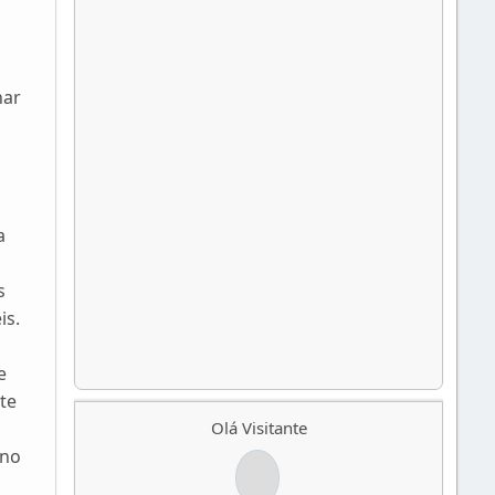
har
a
s
is.
e
te
Olá Visitante
Ano