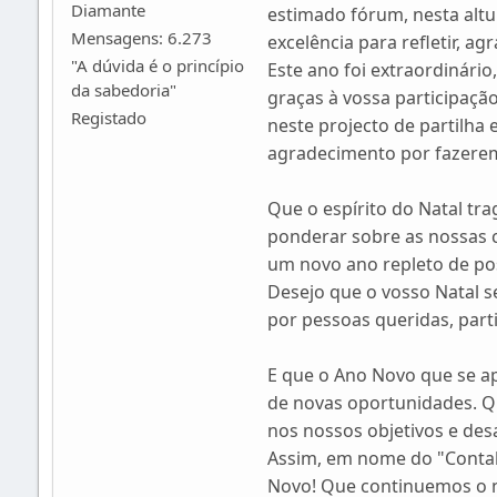
Diamante
estimado fórum, nesta altu
Mensagens: 6.273
excelência para refletir, ag
"A dúvida é o princípio
Este ano foi extraordinári
da sabedoria"
graças à vossa participaçã
Registado
neste projecto de partilha 
agradecimento por fazerem
Que o espírito do Natal tr
ponderar sobre as nossas c
um novo ano repleto de pos
Desejo que o vosso Natal s
por pessoas queridas, par
E que o Ano Novo que se ap
de novas oportunidades. Q
nos nossos objetivos e desa
Assim, em nome do "Contabi
Novo! Que continuemos o n