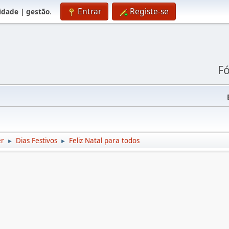
Entrar
Registe-se
lidade | gestão
.
Fó
er
Dias Festivos
Feliz Natal para todos
►
►