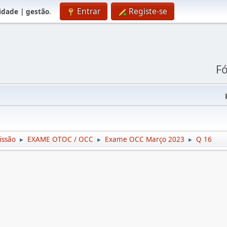
Entrar
Registe-se
lidade | gestão
.
Fó
issão
EXAME OTOC / OCC
Exame OCC Março 2023
Q 16
►
►
►