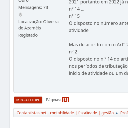
Ouro
2021 portanto em 2022 já nã
Mensagens: 73
nº 14 ...
nº 15
Localização: Oliveira
O disposto no número anteri
de Azeméis
atividade
Registado
Mas de acordo com o Artº 2
nº 2
O disposto no n.º 14 do art
nos períodos de tributação
início de atividade ou um d
Páginas
1
IR PARA O TOPO
Contabilistas.net - contabilidade | fiscalidade | gestão
Prof
►