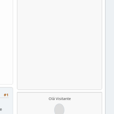
#1
Olá Visitante
e