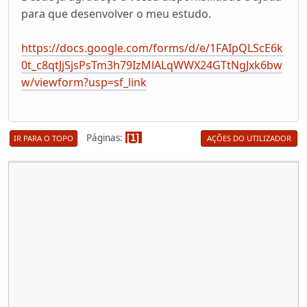
para que desenvolver o meu estudo.
https://docs.google.com/forms/d/e/1FAIpQLScE6k
0t_c8qtJjSjsPsTm3h79IzMlALqWWX24GTtNgJxk6bw
w/viewform?usp=sf_link
Páginas
1
IR PARA O TOPO
AÇÕES DO UTILIZADOR